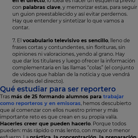
en el directo
, lo ideal es hacer un esquema previo
con
palabras clave
, y memorizar estas, para seguir
un guion preestablecido y así evitar perdernos.
Hay que entender y sintetizar lo que vamos a
contar.
7. El
vocabulario televisivo es sencillo
, lleno de
frases cortas y contundentes, sin florituras, sin
opiniones ni valoraciones, yendo al grano. Hay
que dar los titulares y luego ofrecer la información
complementaria en las llamas “colas” (el conjunto
de vídeos que hablan de la noticia y que vendrá
después del directo).
Qué estudiar para ser reportero
Tras
más de 25 formando alumnos para
trabajar
como reporteros y en emisoras
, hemos descubierto
que al comenzar con ellos nuestro primer y más
importante reto es que crean en su propia valía.
Hacerles creer que pueden hacerlo
. Porque todos
pueden: más rápido o más lento, con mayor o menor
esfuerzo. La
práctica, la concentración, la preparación