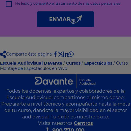
comercial
He leído y consiento
el tratamiento de mis datos personales
Derechos: Puede acceder, rectificar y suprimir sus datos, así
como otros derechos tal y como se explica en nuestra
política
de privacidad
.
ENVIAR
Comparte ésta página:
Escuela Audiovisual Davante
/
Cursos
/
Espectáculos
/ Curso
Montaje de Espectáculos en Vivo
Todos los docentes, expertos y colaboradores de la
Escuela Audiovisual compartimos el mismo deseo:
Prepararte a nivel técnico y acompañarte hasta la meta
de tu curso, dándote la mayor visibilidad en el sector
audiovisual. Tu éxito es nuestro éxito.
Visita nuestros
Centros
900 770 010