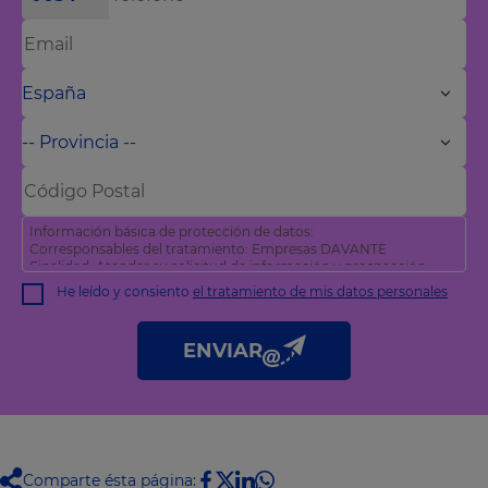
Información básica de protección de datos:
Corresponsables del tratamiento: Empresas DAVANTE
Finalidad: Atender su solicitud de información y prospección
comercial
He leído y consiento
el tratamiento de mis datos personales
Derechos: Puede acceder, rectificar y suprimir sus datos, así
como otros derechos tal y como se explica en nuestra
política
de privacidad
.
ENVIAR
Comparte ésta página: