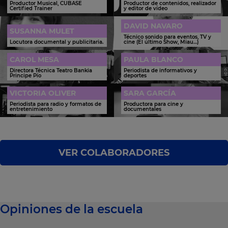
Productor Musical, CUBASE
Productor de contenidos, realizador
Certified Trainer
y editor de vídeo
DAVID NAVARO
SUSANNA MULET
Técnico sonido para eventos, TV y
Locutora documental y publicitaria.
cine (El último Show, Miau…)
CAROL MESA
PAULA BLANCO
Directora Técnica Teatro Bankia
Periodista de informativos y
Principe Pío
deportes
VICTORIA OLIVER
SARA GARCÍA
Periodista para radio y formatos de
Productora para cine y
entretenimiento
documentales
VER COLABORADORES
Opiniones de la escuela