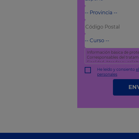
Información básica de prote
Corresponsables del trata
Finalidad: Atender su solic
comercial
He leído y consiento
e
Derechos: Puede acceder, rec
personales
como otros derechos tal y 
política de privacidad
.
EN