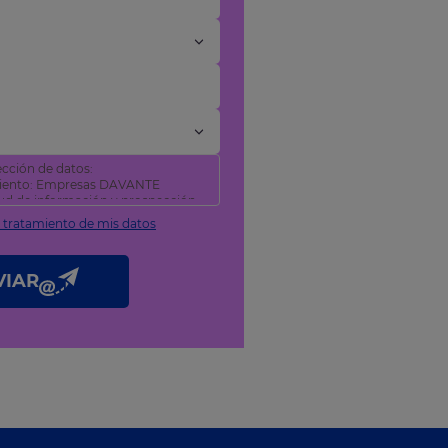
cción de datos:
miento: Empresas DAVANTE
itud de información y prospección
l tratamiento de mis datos
tificar y suprimir sus datos, así
como se explica en nuestra
VIAR