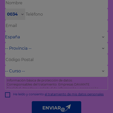
0034
Información básica de protección de datos:
Corresponsables del tratamiento: Empresas DAVANTE
Finalidad: Atender su solicitud de información y prospección
comercial
He leído y consiento
el tratamiento de mis datos personales
Derechos: Puede acceder, rectificar y suprimir sus datos, así
como otros derechos tal y como se explica en nuestra
política
de privacidad
.
ENVIAR