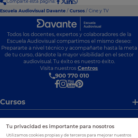
Comparte ésta página:
Escuela Audiovisual Davante
/
Cursos
/ Cine y TV
Todos los docentes, expertos y colaboradores de la
Escuela Audiovisual compartimos el mismo deseo:
Prepararte a nivel técnico y acompañarte hasta la meta
de tu curso, dándote la mayor visibilidad en el sector
audiovisual. Tu éxito es nuestro éxito.
Visita nuestros
Centros
900 770 010
Cursos
Enlaces de interés
Tu privacidad es importante para nosotros
Utilizamos cookies propias y de terceros para mejorar nuestros