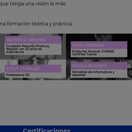
 que tenga una visión lo más
a formación teórica y práctica
ALFREDO MEDINA
IVÁN CEBRIÁN
Fundador Pequeño Produce,
Regidor con 20 años de
Productor Musical, CUBASE
experiencia
Certified Trainer
PAULA BLANCO
EDDY CHÁRLEZ
Periodista de informativos y
Professional DJ
deportes
Certificaciones