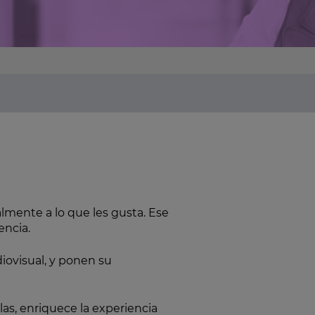
mente a lo que les gusta. Ese
encia.
iovisual, y ponen su
as, enriquece la experiencia