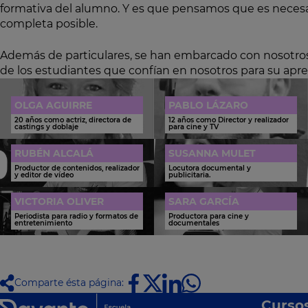
formativa del alumno. Y es que pensamos que es necesari
completa posible.
Además de particulares, se han embarcado con nosotros 
de los estudiantes que confían en nosotros para su apre
OLGA AGUIRRE
PABLO LÁZARO
20 años como actriz, directora de
12 años como Director y realizador
castings y doblaje
para cine y TV
RUBÉN ALCALÁ
SUSANNA MULET
Productor de contenidos, realizador
Locutora documental y
y editor de vídeo
publicitaria.
VICTORIA OLIVER
SARA GARCÍA
Periodista para radio y formatos de
Productora para cine y
entretenimiento
documentales
Comparte ésta página:
Curso