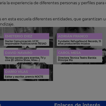
a la experiencia de diferentes personas y perfiles para
en esta escuela diferentes entidades, que garantizan un
ndizaje.
EMETERIO DIEZ
ADRIÁN FRANCO
Doctor Comunicación UCJC,
Fundador RefugeSound Records, 15
responsable Publicaciones RESAD
años produciendo música
DAVID NAVARO
CAROL MESA
Técnico sonido para eventos, TV y
Directora Técnica Teatro Bankia
cine (El último Show, Miau…)
Principe Pío
DARÍO VILAS
Editor y escritor, premio NOCTE
s
Enlaces de interés