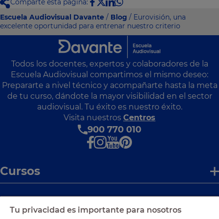
Comparte ésta página:
Escuela Audiovisual Davante
/
Blog
/ Eurovisión, una
excelente oportunidad para entrenar nuestro criterio
Todos los docentes, expertos y colaboradores de la
Escuela Audiovisual compartimos el mismo deseo:
Prepararte a nivel técnico y acompañarte hasta la meta
de tu curso, dándote la mayor visibilidad en el sector
audiovisual. Tu éxito es nuestro éxito.
Visita nuestros
Centros
900 770 010
Cursos
Enlaces de interés
Tu privacidad es importante para nosotros