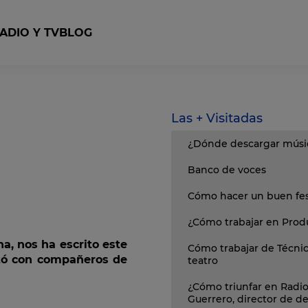
ADIO Y TV
BLOG
con Cubase
ops Studio
Curso Producción y Realización Televisiva
Curso Dirección y Producción Cinematográfica
Las + Visitadas
¿Dónde descargar músic
Banco de voces
Cómo hacer un buen fest
¿Cómo trabajar en Prod
a, nos ha escrito este
Cómo trabajar de Técni
lizó con compañeros de
teatro
¿Cómo triunfar en Radio
Guerrero, director de 