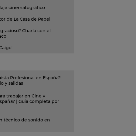
daje cinematográfico
tor de La Casa de Papel
gracioso? Charla con el
nco
 Caigo'
ista Profesional en España?
o y salidas
ra trabajar en Cine y
España? | Guía completa por
n técnico de sonido en
?