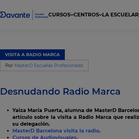
CURSOS
CENTROS
LA ESCUELA
R
Curso superior de DJ y producción musical
Curso Superior en Producción de Estudio 
Curso de Producción Musical con Fruity Lo
Escritura de Fantasía, Terror y Ciencia Ficción
VISITA A RADIO MARCA
Por
MasterD Escuelas Profesionales
Desnudando Radio Marca
Yaiza María Puerta, alumna de MasterD Barcelon
artículo sobre la visita a Radio Marca que rea
su delegación.
MasterD Barcelona visita la radio
.
Cursos de Audiovisuales
.