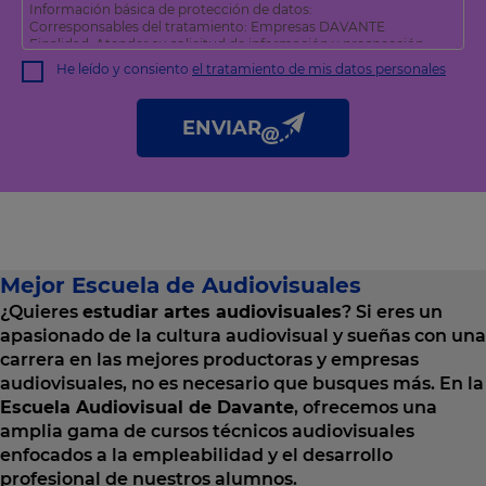
Información básica de protección de datos:
Corresponsables del tratamiento: Empresas DAVANTE
Finalidad: Atender su solicitud de información y prospección
comercial
He leído y consiento
el tratamiento de mis datos personales
Derechos: Puede acceder, rectificar y suprimir sus datos, así
como otros derechos tal y como se explica en nuestra
política
de privacidad
.
ENVIAR
Mejor Escuela de Audiovisuales
¿Quieres
estudiar artes audiovisuales
? Si eres un
apasionado de la cultura audiovisual y sueñas con una
carrera en las mejores productoras y empresas
audiovisuales, no es necesario que busques más. En la
Escuela Audiovisual de Davante
, ofrecemos una
amplia gama de cursos técnicos audiovisuales
enfocados a la empleabilidad y el desarrollo
profesional de nuestros alumnos.