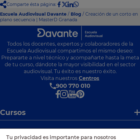
Comparte ésta página:
Escuela Audiovisual Davante
/
Blog
/ Creación de un corto en
plano secuencia | MasterD Granada
Todos los docentes, expertos y colaboradores de la
Escuela Audiovisual compartimos el mismo deseo:
Prepararte a nivel técnico y acompañarte hasta la meta
de tu curso, dándote la mayor visibilidad en el sector
audiovisual. Tu éxito es nuestro éxito.
Visita nuestros
Centros
900 770 010
Cursos
Enlaces de interés
Tu privacidad es importante para nosotros