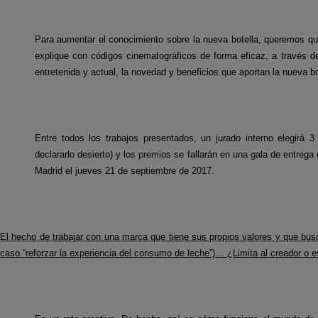
Para aumentar el conocimiento sobre la nueva botella, queremos q
explique con códigos cinematográficos de forma eficaz, a través de u
entretenida y actual, la novedad y beneficios que aportan la nueva b
Entre todos los trabajos presentados, un jurado interno elegirá 3 
declararlo desierto) y los premios se fallarán en una gala de entrega
Madrid el jueves 21 de septiembre de 2017.
El hecho de trabajar con una marca que tiene sus propios valores y que busc
caso “reforzar la experiencia del consumo de leche”)… ¿Limita al creador o e