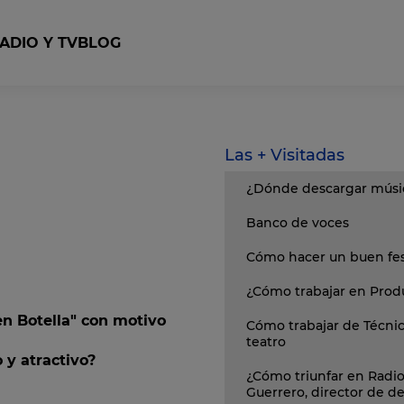
ADIO Y TV
BLOG
con Cubase
ops Studio
Curso Producción y Realización Televisiva
Curso Dirección y Producción Cinematográfica
Las + Visitadas
¿Dónde descargar músic
Banco de voces
Cómo hacer un buen fest
¿Cómo trabajar en Prod
en Botella" con motivo
Cómo trabajar de Técni
teatro
 y atractivo?
¿Cómo triunfar en Radio
Guerrero, director de 