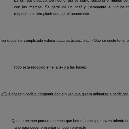
Es un reto creativo. De hecho, así es cómo funciona el mundo de 
con las marcas. Se parte de un brief y justamente el virtuosis
respuesta al reto planteado por el anunciante.
Tiene que ser complicado valorar cada participación… ¿Qué se suele tener 
Todo está recogido en el anexo a las bases.
¿Qué consejo podéis compartir con alguien que quiera animarse a participar
Que se animen porque creemos que hoy día cualquier joven talento tie
mano para poder presentar un buen proyecto