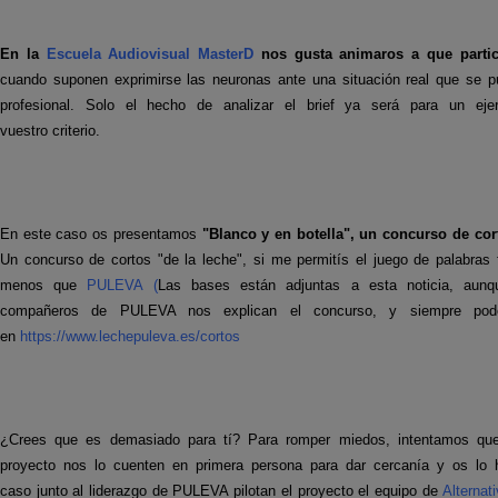
En la
Escuela Audiovisual MasterD
nos gusta animaros a que partic
cuando suponen exprimirse las neuronas ante una situación real que se pu
profesional. Solo el hecho de analizar el brief ya será para un ejer
vuestro criterio.
En este caso os presentamos
"Blanco y en botella",
un concurso de cor
Un concurso de cortos "de la leche", si me permitís el juego de palabras fá
menos que
PULEVA (
Las bases están adjuntas a esta noticia, aun
compañeros de PULEVA nos explican el concurso, y siempre podé
en
https://www.lechepuleva.es/cortos
¿Crees que es demasiado para tí? Para romper miedos, intentamos qu
proyecto nos lo cuenten en primera persona para dar cercanía y os lo
caso junto al liderazgo de PULEVA pilotan el proyecto el equipo de
Alternat