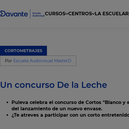
CURSOS
CENTROS
LA ESCUELA
R
Curso superior de DJ y producción musical
Curso Superior en Producción de Estudio 
Curso de Producción Musical con Fruity Lo
Escritura de Fantasía, Terror y Ciencia Ficción
CORTOMETRAJES
Por
Escuela Audiovisual MasterD
Un concurso De la Leche
Puleva celebra el concurso de Cortos "Blanco y 
del lanzamiento de un nuevo envase.
¿Te atreves a participar con un corto entretenido