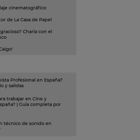
daje cinematográfico
tor de La Casa de Papel
gracioso? Charla con el
nco
 Caigo'
ista Profesional en España?
o y salidas
ra trabajar en Cine y
España? | Guía completa por
n técnico de sonido en
?