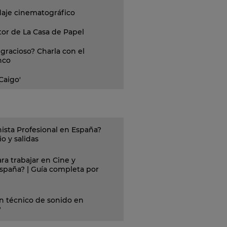
daje cinematográfico
tor de La Casa de Papel
gracioso? Charla con el
nco
 Caigo'
ista Profesional en España?
o y salidas
ra trabajar en Cine y
España? | Guía completa por
n técnico de sonido en
?