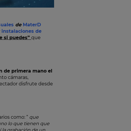
suales
de
MaterD
instalaciones de
e si puedes”
que
n de primera mano el
nto cámaras,
pectador disfrute desde
arios como: “
que
no lo que tienen que
 la grabación de un