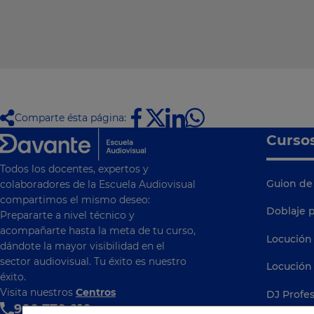
Comparte ésta página:
Curso
Todos los docentes, expertos y
Guion de 
colaboradores de la Escuela Audiovisual
compartimos el mismo deseo:
Doblaje p
Prepararte a nivel técnico y
acompañarte hasta la meta de tu curso,
Locución
dándote la mayor visibilidad en el
sector audiovisual. Tu éxito es nuestro
Locución 
éxito.
Visita nuestros
Centros
DJ Profes
900 770 010