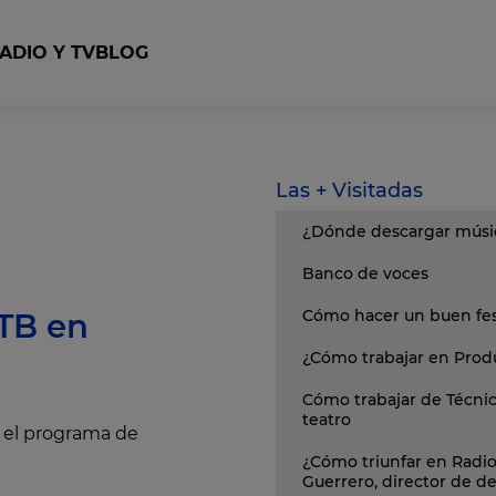
ADIO Y TV
BLOG
con Cubase
ops Studio
Curso Producción y Realización Televisiva
Curso Dirección y Producción Cinematográfica
Las + Visitadas
¿Dónde descargar músic
Banco de voces
Cómo hacer un buen fest
ITB en
¿Cómo trabajar en Prod
Cómo trabajar de Técni
teatro
n el programa de
¿Cómo triunfar en Radio
Guerrero, director de 