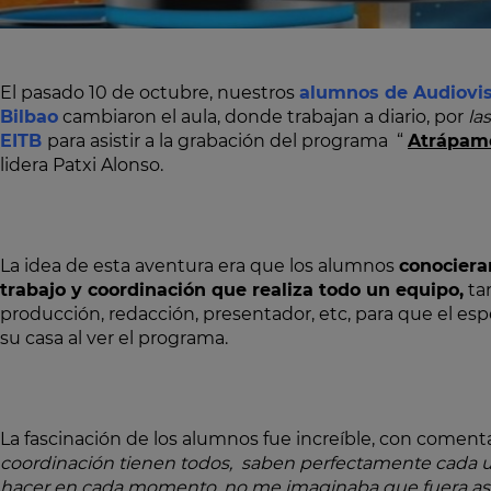
El pasado 10 de octubre, nuestros
alumnos de Audiovi
Bilbao
cambiaron el aula, donde trabajan a diario, por
las
EITB
para asistir a la grabación del programa “
Atrápam
lidera Patxi Alonso.
La idea de esta aventura era que los alumnos
conociera
trabajo y coordinación que realiza todo un equipo,
ta
producción, redacción, presentador, etc, para que el es
su casa al ver el programa.
La fascinación de los alumnos fue increíble, con coment
coordinación tienen todos, saben perfectamente cada u
hacer en cada momento, no me imaginaba que fuera así