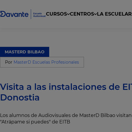
CURSOS
CENTROS
LA ESCUELA
R
Curso superior de DJ y producción musical
Curso Superior en Producción de Estudio 
Curso de Producción Musical con Fruity Lo
Escritura de Fantasía, Terror y Ciencia Ficción
MASTERD BILBAO
Por
MasterD Escuelas Profesionales
Visita a las instalaciones de E
Donostia
Los alumnos de Audiovisuales de MasterD Bilbao visita
"Atrápame si puedes" de EITB