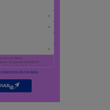
cción de datos:
miento: Empresas DAVANTE
itud de información y prospección
l tratamiento de mis datos
tificar y suprimir sus datos, así
como se explica en nuestra
VIAR