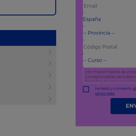
Información básica de prote
Corresponsables del trata
Finalidad: Atender su solic
comercial
He leído y consiento
e
Derechos: Puede acceder, rec
personales
como otros derechos tal y 
política de privacidad
.
EN