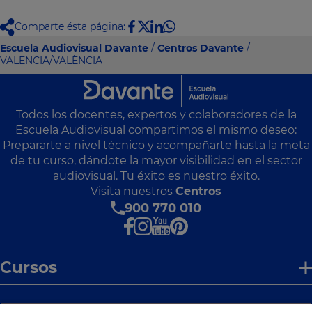
Comparte ésta página:
Escuela Audiovisual Davante
/
Centros Davante
/
VALENCIA/VALÈNCIA
Todos los docentes, expertos y colaboradores de la
Escuela Audiovisual compartimos el mismo deseo:
Prepararte a nivel técnico y acompañarte hasta la meta
de tu curso, dándote la mayor visibilidad en el sector
audiovisual. Tu éxito es nuestro éxito.
Visita nuestros
Centros
900 770 010
Cursos