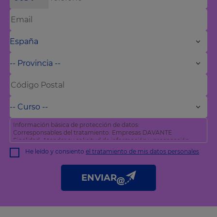
Información básica de protección de datos:
Corresponsables del tratamiento: Empresas DAVANTE
Finalidad: Atender su solicitud de información y prospección
comercial
He leído y consiento
el tratamiento de mis datos personales
Derechos: Puede acceder, rectificar y suprimir sus datos, así
como otros derechos tal y como se explica en nuestra
política
de privacidad
.
ENVIAR