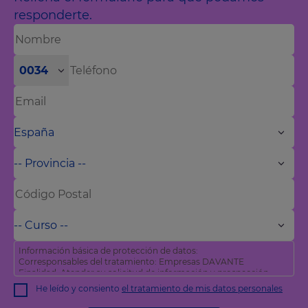
responderte.
0034
Información básica de protección de datos:
Corresponsables del tratamiento: Empresas DAVANTE
Finalidad: Atender su solicitud de información y prospección
comercial
He leído y consiento
el tratamiento de mis datos personales
Derechos: Puede acceder, rectificar y suprimir sus datos, así
como otros derechos tal y como se explica en nuestra
política