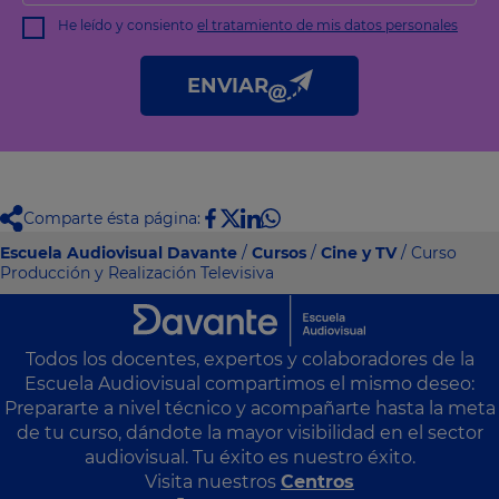
comercial
He leído y consiento
el tratamiento de mis datos personales
Derechos: Puede acceder, rectificar y suprimir sus datos, así
como otros derechos tal y como se explica en nuestra
política
de privacidad
.
ENVIAR
Comparte ésta página:
Escuela Audiovisual Davante
/
Cursos
/
Cine y TV
/ Curso
Producción y Realización Televisiva
Todos los docentes, expertos y colaboradores de la
Escuela Audiovisual compartimos el mismo deseo:
Prepararte a nivel técnico y acompañarte hasta la meta
de tu curso, dándote la mayor visibilidad en el sector
audiovisual. Tu éxito es nuestro éxito.
Visita nuestros
Centros