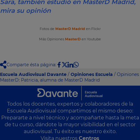
Sara, también estudió en MasterD Madrid,
mira su opinión
Fotos de
MasterD Madrid
en Flickr
Más Opiniones
MasterD
en Youtube
Comparte ésta página:
Escuela Audiovisual Davante
/
Opiniones Escuela
/ Opiniones
MasterD: Patricia, alumna de MasterD Madrid
Todos los docentes, expertos y colaboradores de la
Escuela Audiovisual compartimos el mismo deseo:
Prepararte a nivel técnico y acompañarte hasta la meta
de tu curso, dándote la mayor visibilidad en el sector
audiovisual. Tu éxito es nuestro éxito.
Visita nuestros
Centros