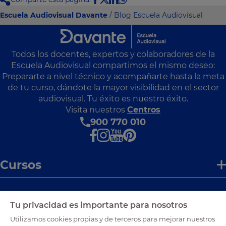
Escuela Audiovisual Davante
/ Blog Escuela Audiovisual
Todos los docentes, expertos y colaboradores de la
Escuela Audiovisual compartimos el mismo deseo:
Prepararte a nivel técnico y acompañarte hasta la meta
de tu curso, dándote la mayor visibilidad en el sector
audiovisual. Tu éxito es nuestro éxito.
Visita nuestros
Centros
900 770 010
Cursos
Enlaces de interés
Tu privacidad es importante para nosotros
Utilizamos cookies propias y de terceros para mejorar nuestros